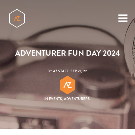
toggl
menu
ADVENTURER FUN DAY 2024
BY
AZ STAFF
.
SEP 21, '22.
IN
EVENTS
,
ADVENTURERS
.