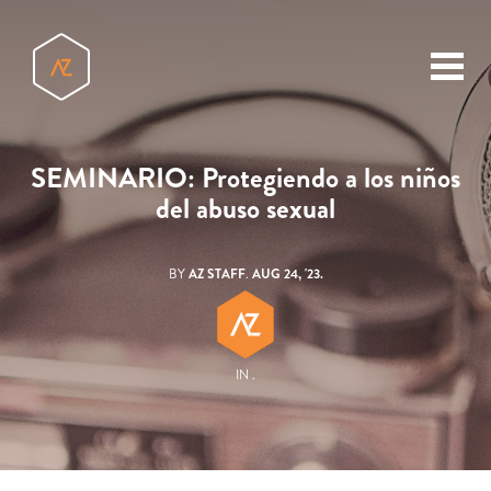
toggl
menu
SEMINARIO: Protegiendo a los niños
del abuso sexual
BY
AZ STAFF
.
AUG 24, '23.
IN .