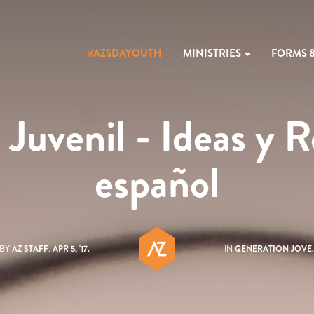
#AZSDAYOUTH
MINISTRIES
FORMS 
 Juvenil - Ideas y 
español
BY
AZ STAFF
.
APR 5, '17.
IN
GENERATION JOVE..