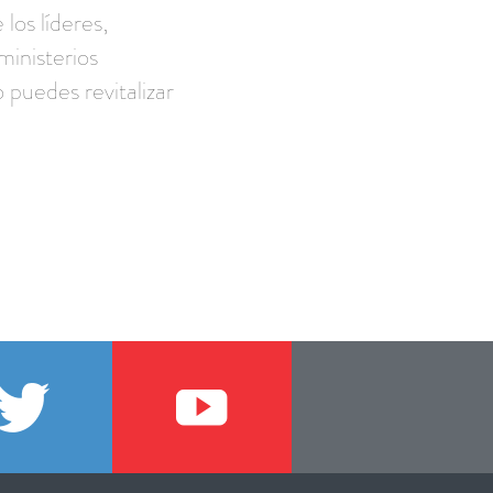
 los líderes,
ministerios
 puedes revitalizar