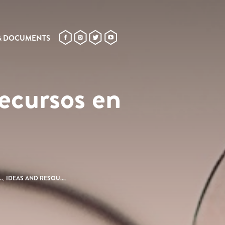
& DOCUMENTS
Recursos en
.
,
IDEAS AND RESOU...
.