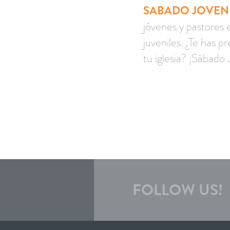
SABADO JOVEN
jóvenes y pastores 
juveniles. ¿Te has 
tu iglesia? ¡Sábado 
FOLLOW US!